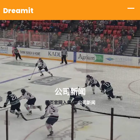
公司新闻
首页官网入口
公司新闻