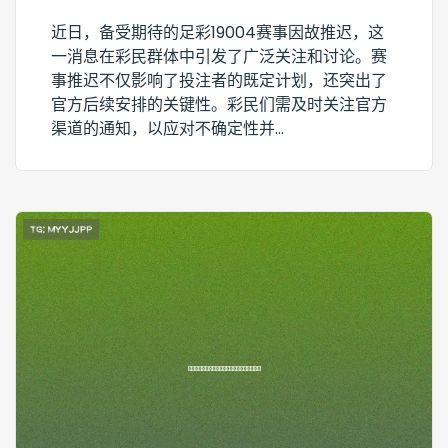
近日，备受期待的足彩19004赛事因故推迟，这
一消息在彩民群体中引发了广泛关注和讨论。赛
事推迟不仅影响了投注者的既定计划，还突出了
官方后续安排的关键性。彩民们需及时关注官方
渠道的通知，以应对不确定性并...