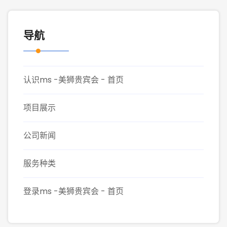
导航
认识ms -美狮贵宾会 - 首页
项目展示
公司新闻
服务种类
登录ms -美狮贵宾会 - 首页