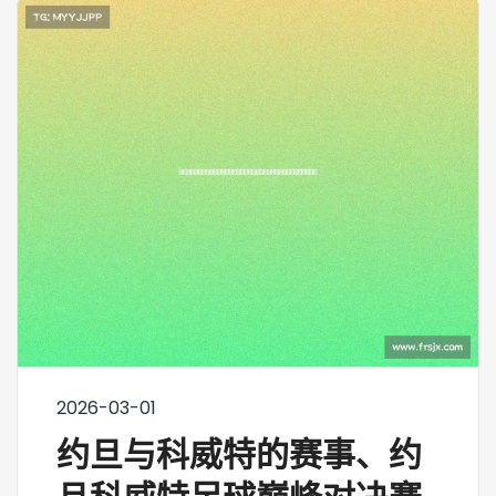
2026-03-01
约旦与科威特的赛事、约